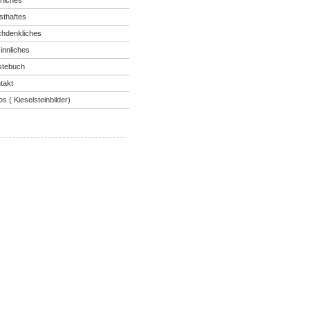
rliches
sthaftes
hdenkliches
innliches
tebuch
takt
os ( Kieselsteinbilder)