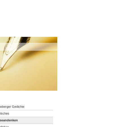
eberger Gedichte
risches
iseandenken