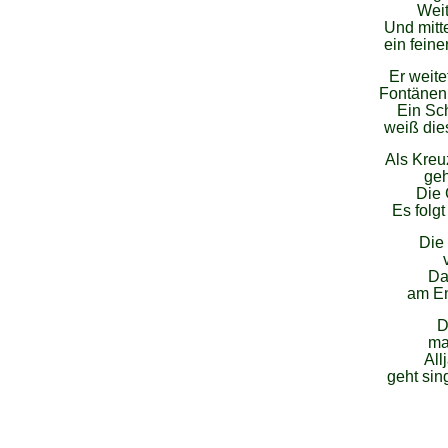
Weit
Und mitt
ein feine
Er weite
Fontänen
Ein Sc
weiß die
Als Kreuz
geh
Die 
Es folg
Die
Da
am En
D
ma
All
geht si