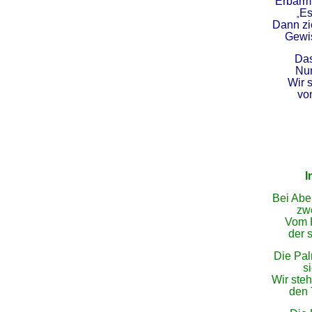
Erbarmu
Es
„
Dann zi
Gewis
Das
Nun
Wir 
von
I
Bei Abe
zw
Vom H
der 
Die Pal
s
Wir ste
den 