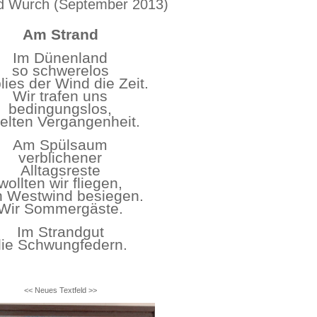
d Wurch (September 2013)
Am Strand
Im Dünenland
so schwerelos
lies der Wind die Zeit.
Wir trafen uns
bedingungslos,
ielten Vergangenheit.
Am Spülsaum
verblichener
Alltagsreste
wollten wir fliegen,
 Westwind besiegen.
Wir Sommergäste.
Im Strandgut
die Schwungfedern.
<< Neues Textfeld >>