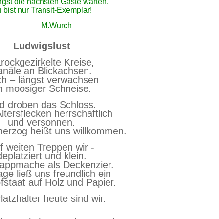
ngst die nächsten Gäste warten.
 bist nur Transit-Exemplar!
urch
Ludwigslust
rockgezirkelte Kreise,
anäle an Blickachsen.
ch – längst verwachsen
n moosiger Schneise.
d droben das Schloss.
ltersflecken herrschaftlich
und versonnen.
erzog heißt uns willkommen.
f weiten Treppen wir -
deplatziert und klein.
appmache als Deckenzier.
ge ließ uns freundlich ein
staat auf Holz und Papier.
latzhalter heute sind wir.