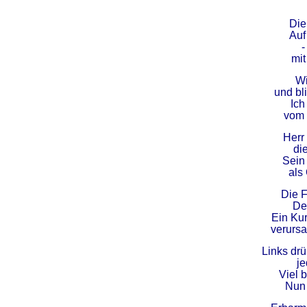
Die
Auf
-
mit
Wi
und bl
Ich
vom 
Herr
di
Sein 
als
Die F
Der
Ein Ku
verurs
Links dr
je
Viel 
Nun 