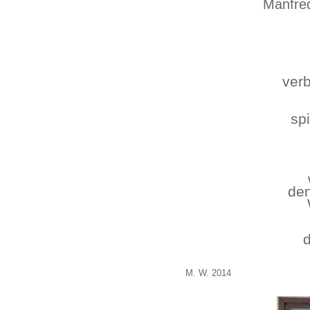
Manfre
verb
sp
den
M. W. 2014