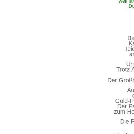
weil lä
Du
M.W
Ba
K
Tei
a
Un
Trotz A
Der Großh
Au
Gold-P
Der Pa
zum Hof
Die P