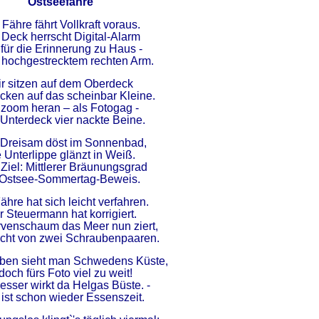
Ostseefähre
 Fähre fährt Vollkraft voraus.
 Deck herrscht Digital-Alarm
 für die Erinnerung zu Haus -
 hochgestrecktem rechten Arm.
r sitzen auf dem Oberdeck
icken auf das scheinbar Kleine.
 zoom heran – als Fotogag -
Unterdeck vier nackte Beine.
 Dreisam döst im Sonnenbad,
e Unterlippe glänzt in Weiß.
Ziel: Mittlerer Bräunungsgrad
 Ostsee-Sommertag-Beweis.
ähre hat sich leicht verfahren.
 Steuermann hat korrigiert.
rvenschaum das Meer nun ziert,
acht von zwei Schraubenpaaren.
üben sieht man Schwedens Küste,
doch fürs Foto viel zu weit!
besser wirkt da Helgas Büste. -
ist schon wieder Essenszeit.