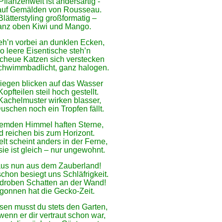
Pflanzenwelt ist andersartig -
auf Gemälden von Rousseau.
Blätterstyling großformatig –
anz oben Kiwi und Mango.
eh’n vorbei an dunklen Ecken,
o leere Eisentische steh’n
cheue Katzen sich verstecken
hwimmbadlicht, ganz halogen.
iegen blicken auf das Wasser
Kopfteilen steil hoch gestellt.
Kachelmuster wirken blasser,
uschen noch ein Tropfen fällt.
emden Himmel haften Sterne,
d reichen bis zum Horizont.
lt scheint anders in der Ferne,
sie ist gleich – nur ungewohnt.
us nun aus dem Zauberland!
chon besiegt uns Schläfrigkeit.
droben Schatten an der Wand!
gonnen hat die Gecko-Zeit.
sen musst du stets den Garten,
enn er dir vertraut schon war,