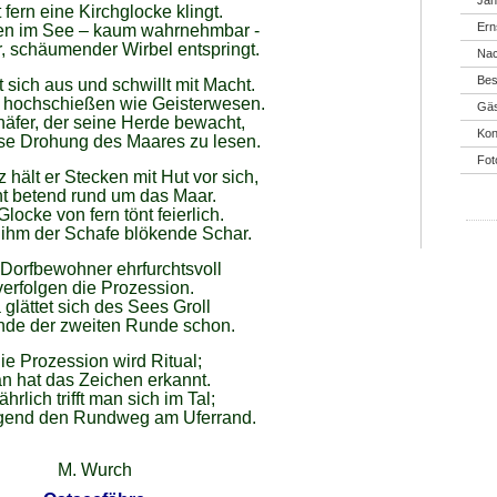
Jäh
 fern eine Kirchglocke klingt.
Ern
en im See – kaum wahrnehmbar -
r, schäumender Wirbel entspringt.
Nac
Bes
t sich aus und schwillt mit Macht.
 hochschießen wie Geisterwesen.
Gäs
häfer, der seine Herde bewacht,
Kon
se Drohung des Maares zu lesen.
Fot
 hält er Stecken mit Hut vor sich,
t betend rund um das Maar.
Glocke von fern tönt feierlich.
t ihm der Schafe blökende Schar.
 Dorfbewohner ehrfurchtsvoll
verfolgen die Prozession.
 glättet sich des Sees Groll
de der zweiten Runde schon.
ie Prozession wird Ritual;
n hat das Zeichen erkannt.
jährlich trifft man sich im Tal;
ngend den Rundweg am Uferrand.
M. Wurch