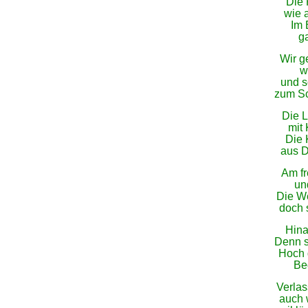
Die 
wie 
Im 
g
Wir g
w
und s
zum Sc
Die L
mit 
Die 
aus D
Am fr
un
Die We
doch 
Hina
Denn s
Hoch 
Be
Verlas
auch w