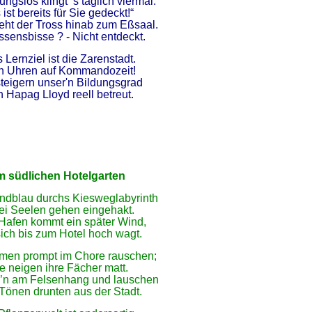
ngslos klingt`'s täglich viermal:
 ist bereits für Sie gedeckt!“
eht der Tross hinab zum Eßsaal.
sensbisse ? - Nicht entdeckt.
 Lernziel ist die Zarenstadt.
 Uhren auf Kommandozeit!
steigern unser'n Bildungsgrad
 Hapag Lloyd reell betreut.
m südlichen Hotelgarten
ndblau durchs Kiesweglabyrinth
ei Seelen gehen eingehakt.
afen kommt ein später Wind,
sich bis zum Hotel hoch wagt.
men prompt im Chore rauschen;
ie neigen ihre Fächer matt.
h’n am Felsenhang und lauschen
Tönen drunten aus der Stadt.